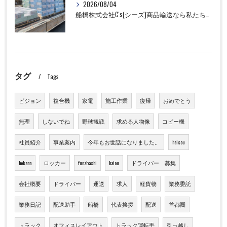
2026/08/04
船橋株式会社C's(シーズ)商品輸送なら私たちにお任せください！
タグ
Tags
ビジョン
複合機
家電
施工作業
復帰
おめでとう
無理
しないでね
野球観戦
求める人物像
コピー機
社員紹介
事業案内
今年もお世話になりました。
haisou
hokann
ロッカー
funabashi
haiou
ドライバー 募集
会社概要
ドライバー
運送
求人
軽貨物
業務委託
業務日記
配送助手
船橋
代表挨拶
配送
首都圏
トラック
オフィスレイアウト
トラック運転手
引っ越し