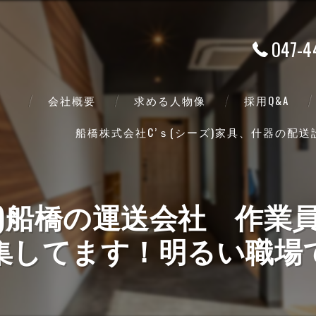
047-4
会社概要
求める人物像
採用Q&A
船橋株式会社C’ｓ(シーズ)家具、什器の配
代表挨拶
ビジョン
ズ)船橋の運送会社 作
事業案内
集してます！明るい職場