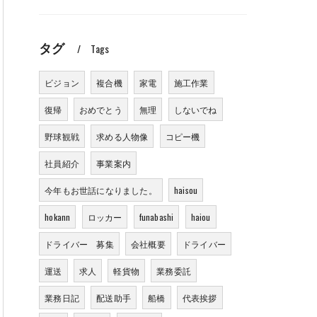
タグ
Tags
ビジョン
複合機
家電
施工作業
復帰
おめでとう
無理
しないでね
野球観戦
求める人物像
コピー機
社員紹介
事業案内
今年もお世話になりました。
haisou
hokann
ロッカー
funabashi
haiou
ドライバー 募集
会社概要
ドライバー
運送
求人
軽貨物
業務委託
業務日記
配送助手
船橋
代表挨拶