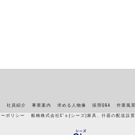
ン
社員紹介
事業案内
求める人物像
採用Q&A
作業風
シーポリシー
船橋株式会社C’ｓ(シーズ)家具、什器の配送設