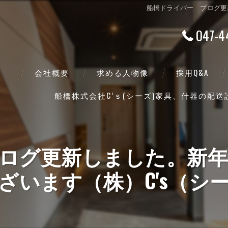
船橋ドライバー ブログ更
047-4
会社概要
求める人物像
採用Q&A
船橋株式会社C’ｓ(シーズ)家具、什器の配
代表挨拶
ビジョン
ログ更新しました。新
事業案内
ざいます（株）C's（シ