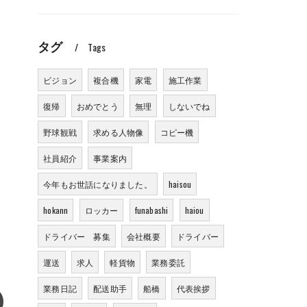
タグ
Tags
ビジョン
複合機
家電
施工作業
復帰
おめでとう
無理
しないでね
野球観戦
求める人物像
コピー機
社員紹介
事業案内
今年もお世話になりました。
haisou
hokann
ロッカー
funabashi
haiou
ドライバー 募集
会社概要
ドライバー
運送
求人
軽貨物
業務委託
業務日記
配送助手
船橋
代表挨拶