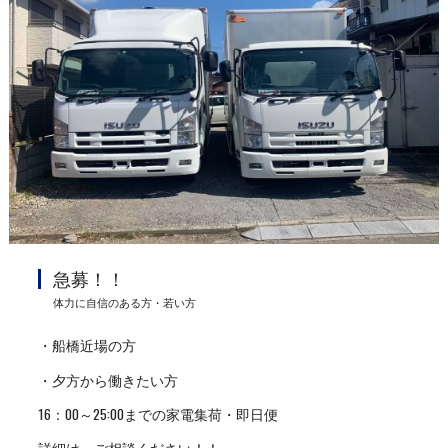
急募！！
体力に自信のある方・若い方
・船橋近場の方
・夕方から働きたい方
16：00～25:00までの家電集荷・即日便
詳細は、ご相談ください！！