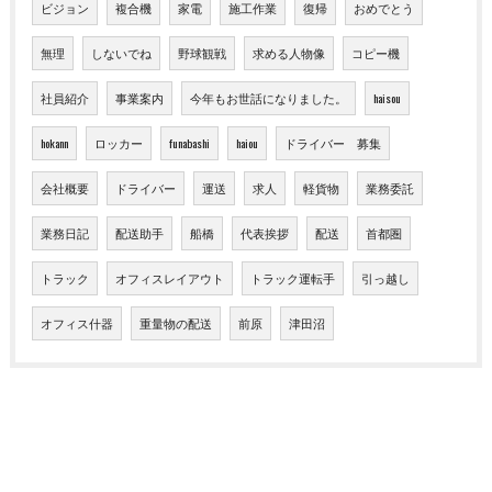
ビジョン
複合機
家電
施工作業
復帰
おめでとう
無理
しないでね
野球観戦
求める人物像
コピー機
社員紹介
事業案内
今年もお世話になりました。
haisou
hokann
ロッカー
funabashi
haiou
ドライバー 募集
会社概要
ドライバー
運送
求人
軽貨物
業務委託
業務日記
配送助手
船橋
代表挨拶
配送
首都圏
トラック
オフィスレイアウト
トラック運転手
引っ越し
オフィス什器
重量物の配送
前原
津田沼