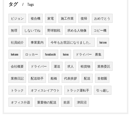
タグ
Tags
ビジョン
複合機
家電
施工作業
復帰
おめでとう
無理
しないでね
野球観戦
求める人物像
コピー機
社員紹介
事業案内
今年もお世話になりました。
haisou
hokann
ロッカー
funabashi
haiou
ドライバー 募集
会社概要
ドライバー
運送
求人
軽貨物
業務委託
業務日記
配送助手
船橋
代表挨拶
配送
首都圏
トラック
オフィスレイアウト
トラック運転手
引っ越し
オフィス什器
重量物の配送
前原
津田沼