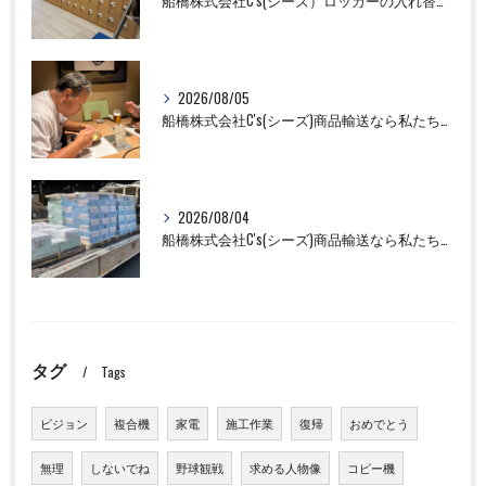
船橋株式会社C's(シーズ）ロッカーの入れ替え作業も全国対応お任せ下さい！
2026/08/05
船橋株式会社C's(シーズ)商品輸送なら私たちにお任せください！お取引先様との交流を深めました！
2026/08/04
船橋株式会社C's(シーズ)商品輸送なら私たちにお任せください！
タグ
Tags
ビジョン
複合機
家電
施工作業
復帰
おめでとう
無理
しないでね
野球観戦
求める人物像
コピー機