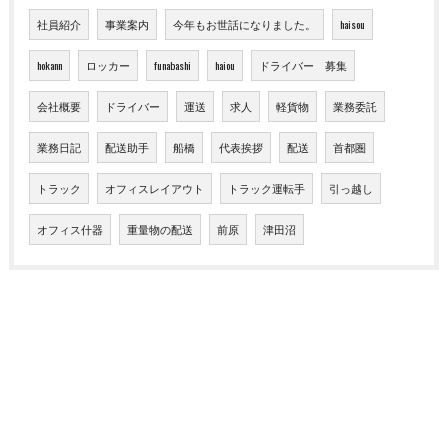
社員紹介
事業案内
今年もお世話になりました。
haisou
hokann
ロッカー
funabashi
haiou
ドライバー 募集
会社概要
ドライバー
運送
求人
軽貨物
業務委託
業務日記
配送助手
船橋
代表挨拶
配送
首都圏
トラック
オフィスレイアウト
トラック運転手
引っ越し
オフィス什器
重量物の配送
前原
津田沼