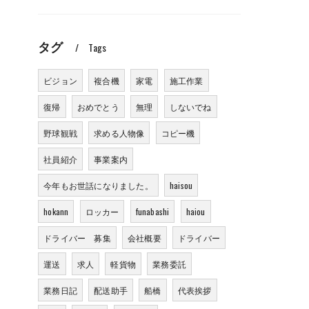
タグ
Tags
ビジョン
複合機
家電
施工作業
復帰
おめでとう
無理
しないでね
野球観戦
求める人物像
コピー機
社員紹介
事業案内
今年もお世話になりました。
haisou
hokann
ロッカー
funabashi
haiou
ドライバー 募集
会社概要
ドライバー
運送
求人
軽貨物
業務委託
業務日記
配送助手
船橋
代表挨拶