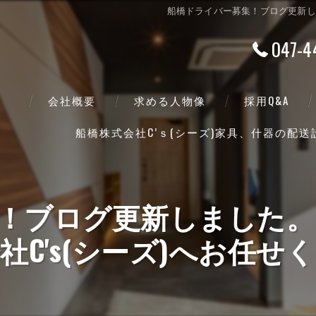
船橋ドライバー募集！ブログ更新しま
047-4
会社概要
求める人物像
採用Q&A
船橋株式会社C’ｓ(シーズ)家具、什器の配
代表挨拶
ビジョン
！ブログ更新しました。
事業案内
社C's(シーズ)へお任せ