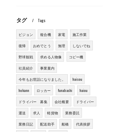
タグ
Tags
ビジョン
複合機
家電
施工作業
復帰
おめでとう
無理
しないでね
野球観戦
求める人物像
コピー機
社員紹介
事業案内
今年もお世話になりました。
haisou
hokann
ロッカー
funabashi
haiou
ドライバー 募集
会社概要
ドライバー
運送
求人
軽貨物
業務委託
業務日記
配送助手
船橋
代表挨拶