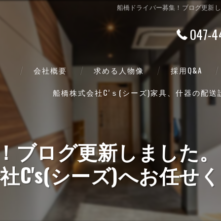
船橋ドライバー募集！ブログ更新しま
047-4
会社概要
求める人物像
採用Q&A
船橋株式会社C’ｓ(シーズ)家具、什器の配
代表挨拶
ビジョン
！ブログ更新しました。
事業案内
社C's(シーズ)へお任せ