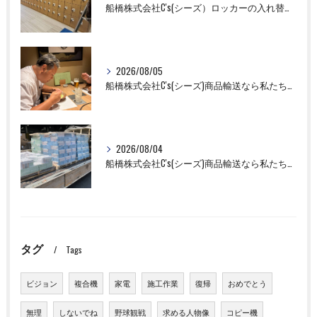
船橋株式会社C's(シーズ）ロッカーの入れ替え作業も全国対応お任せ下さい！
2026/08/05
船橋株式会社C's(シーズ)商品輸送なら私たちにお任せください！お取引先様との交流を深めました！
2026/08/04
船橋株式会社C's(シーズ)商品輸送なら私たちにお任せください！
タグ
Tags
ビジョン
複合機
家電
施工作業
復帰
おめでとう
無理
しないでね
野球観戦
求める人物像
コピー機