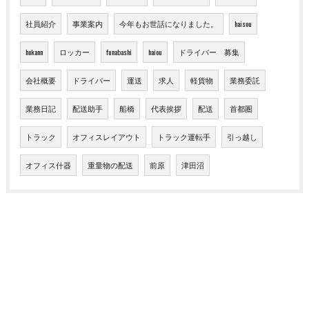
社員紹介
事業案内
今年もお世話になりました。
haisou
hokann
ロッカー
funabashi
haiou
ドライバー 募集
会社概要
ドライバー
運送
求人
軽貨物
業務委託
業務日記
配送助手
船橋
代表挨拶
配送
首都圏
トラック
オフィスレイアウト
トラック運転手
引っ越し
オフィス什器
重量物の配送
前原
津田沼