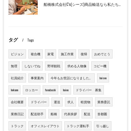
船橋株式会社C's(シーズ)商品輸送なら私たちにお任せください！お取引先様との交流を深めました！
タグ
Tags
ビジョン
複合機
家電
施工作業
復帰
おめでとう
無理
しないでね
野球観戦
求める人物像
コピー機
社員紹介
事業案内
今年もお世話になりました。
haisou
hokann
ロッカー
funabashi
haiou
ドライバー 募集
会社概要
ドライバー
運送
求人
軽貨物
業務委託
業務日記
配送助手
船橋
代表挨拶
配送
首都圏
トラック
オフィスレイアウト
トラック運転手
引っ越し