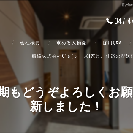
船橋㈱
047-4
会社概要
求める人物像
採用Q&A
船橋株式会社C’ｓ(シーズ)家具、什器の配
代表挨拶
ビジョン
ズ)今期もどうぞよろしくお
事業案内
新しました！