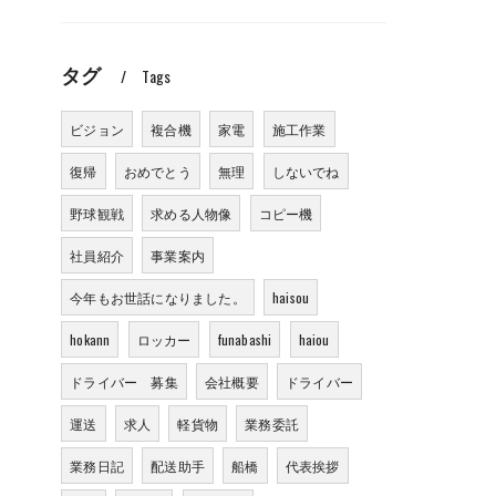
タグ
Tags
ビジョン
複合機
家電
施工作業
復帰
おめでとう
無理
しないでね
野球観戦
求める人物像
コピー機
社員紹介
事業案内
今年もお世話になりました。
haisou
hokann
ロッカー
funabashi
haiou
ドライバー 募集
会社概要
ドライバー
運送
求人
軽貨物
業務委託
業務日記
配送助手
船橋
代表挨拶