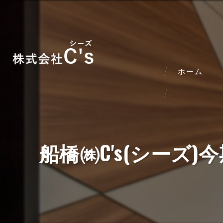
ホーム
船橋㈱C's(シー