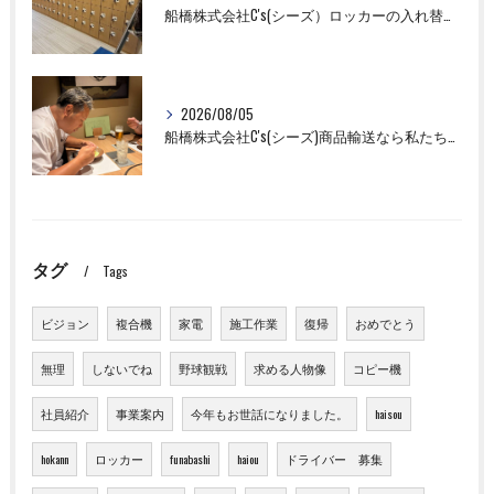
船橋株式会社C's(シーズ）ロッカーの入れ替え作業も全国対応お任せ下さい！
2026/08/05
船橋株式会社C's(シーズ)商品輸送なら私たちにお任せください！お取引先様との交流を深めました！
タグ
Tags
ビジョン
複合機
家電
施工作業
復帰
おめでとう
無理
しないでね
野球観戦
求める人物像
コピー機
社員紹介
事業案内
今年もお世話になりました。
haisou
hokann
ロッカー
funabashi
haiou
ドライバー 募集