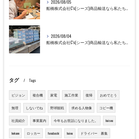
2026/08/05
船橋株式会社C's(シーズ)商品輸送なら私たちにお任せください！お取引先様との交流を深めました！
2026/08/04
船橋株式会社C's(シーズ)商品輸送なら私たちにお任せください！
タグ
Tags
ビジョン
複合機
家電
施工作業
復帰
おめでとう
無理
しないでね
野球観戦
求める人物像
コピー機
社員紹介
事業案内
今年もお世話になりました。
haisou
hokann
ロッカー
funabashi
haiou
ドライバー 募集