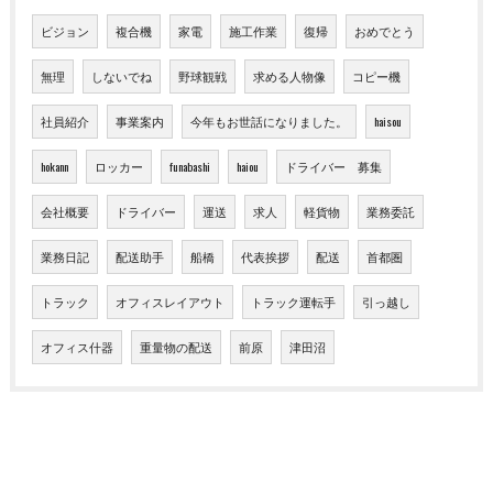
ビジョン
複合機
家電
施工作業
復帰
おめでとう
無理
しないでね
野球観戦
求める人物像
コピー機
社員紹介
事業案内
今年もお世話になりました。
haisou
hokann
ロッカー
funabashi
haiou
ドライバー 募集
会社概要
ドライバー
運送
求人
軽貨物
業務委託
業務日記
配送助手
船橋
代表挨拶
配送
首都圏
トラック
オフィスレイアウト
トラック運転手
引っ越し
オフィス什器
重量物の配送
前原
津田沼