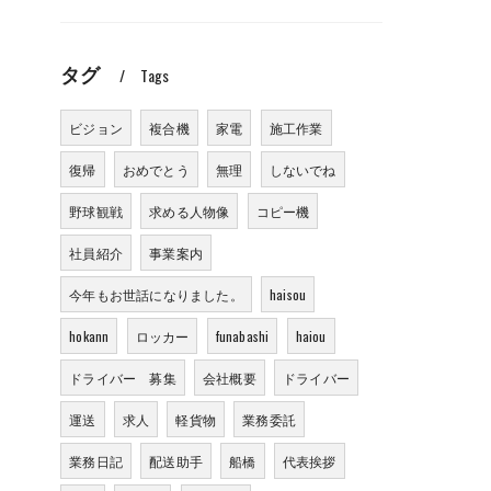
タグ
Tags
ビジョン
複合機
家電
施工作業
復帰
おめでとう
無理
しないでね
野球観戦
求める人物像
コピー機
社員紹介
事業案内
今年もお世話になりました。
haisou
hokann
ロッカー
funabashi
haiou
ドライバー 募集
会社概要
ドライバー
運送
求人
軽貨物
業務委託
業務日記
配送助手
船橋
代表挨拶