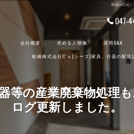
船橋㈱C's
047-4
会社概要
求める人物像
採用Q&A
船橋株式会社C’ｓ(シーズ)家具、什器の配
代表挨拶
ビジョン
ズ)什器等の産業廃棄物処理
事業案内
ログ更新しました。