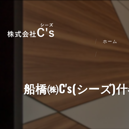
ホーム
船橋㈱C's(シー