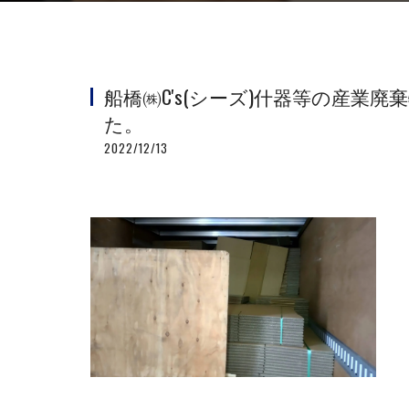
船橋㈱C's(シーズ)什器等の産業
た。
2022/12/13