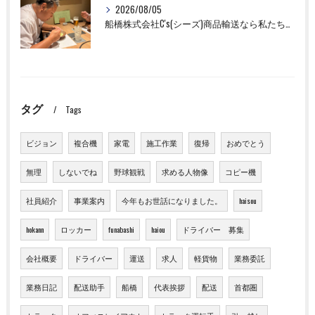
2026/08/05
船橋株式会社C's(シーズ)商品輸送なら私たちにお任せください！お取引先様との交流を深めました！
タグ
Tags
ビジョン
複合機
家電
施工作業
復帰
おめでとう
無理
しないでね
野球観戦
求める人物像
コピー機
社員紹介
事業案内
今年もお世話になりました。
haisou
hokann
ロッカー
funabashi
haiou
ドライバー 募集
会社概要
ドライバー
運送
求人
軽貨物
業務委託
業務日記
配送助手
船橋
代表挨拶
配送
首都圏