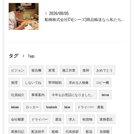
2026/08/05
船橋株式会社C's(シーズ)商品輸送なら私たちにお任せください！お取引先様との交流を深めました！
タグ
Tags
ビジョン
複合機
家電
施工作業
復帰
おめでとう
無理
しないでね
野球観戦
求める人物像
コピー機
社員紹介
事業案内
今年もお世話になりました。
haisou
hokann
ロッカー
funabashi
haiou
ドライバー 募集
会社概要
ドライバー
運送
求人
軽貨物
業務委託
業務日記
配送助手
船橋
代表挨拶
配送
首都圏