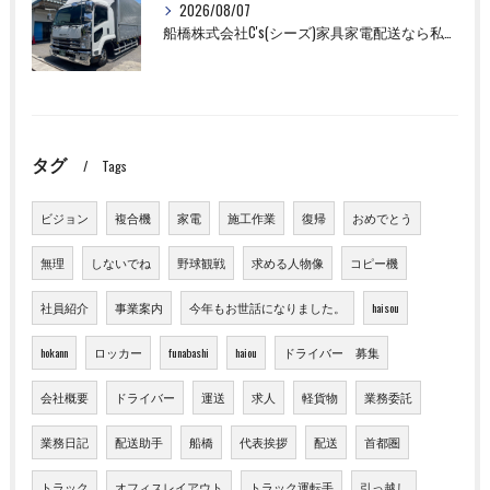
2026/08/07
船橋株式会社C's(シーズ)家具家電配送なら私たちにお任せください！
タグ
Tags
ビジョン
複合機
家電
施工作業
復帰
おめでとう
無理
しないでね
野球観戦
求める人物像
コピー機
社員紹介
事業案内
今年もお世話になりました。
haisou
hokann
ロッカー
funabashi
haiou
ドライバー 募集
会社概要
ドライバー
運送
求人
軽貨物
業務委託
業務日記
配送助手
船橋
代表挨拶
配送
首都圏
トラック
オフィスレイアウト
トラック運転手
引っ越し