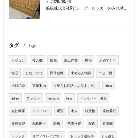
2026/08/06
船橋株式会社C's(シーズ）ロッカーの入れ替え作業も全国対応お任せ下さい！
タグ
Tags
ビジョン
複合機
家電
施工作業
復帰
おめでとう
無理
しないでね
野球観戦
求める人物像
コピー機
社員紹介
事業案内
今年もお世話になりました。
haisou
hokann
ロッカー
funabashi
haiou
ドライバー 募集
会社概要
ドライバー
運送
求人
軽貨物
業務委託
業務日記
配送助手
船橋
代表挨拶
配送
首都圏
トラック
オフィスレイアウト
トラック運転手
引っ越し