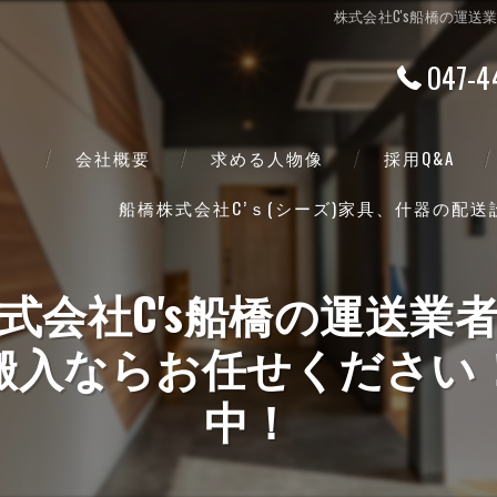
株式会社C's船橋の運
047-4
会社概要
求める人物像
採用Q&A
船橋株式会社C’ｓ(シーズ)家具、什器の配
代表挨拶
ビジョン
式会社C's船橋の運送業
事業案内
搬入ならお任せください
中！