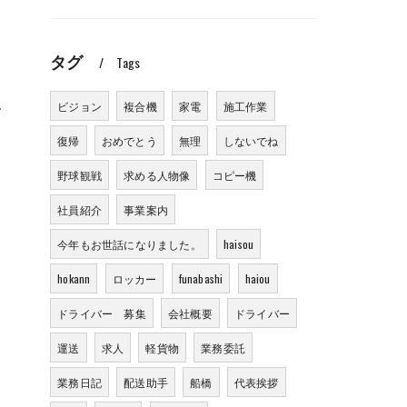
タグ
Tags
ビジョン
複合機
家電
施工作業
で
復帰
おめでとう
無理
しないでね
野球観戦
求める人物像
コピー機
社員紹介
事業案内
今年もお世話になりました。
haisou
hokann
ロッカー
funabashi
haiou
ドライバー 募集
会社概要
ドライバー
運送
求人
軽貨物
業務委託
業務日記
配送助手
船橋
代表挨拶