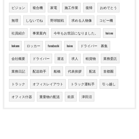
ビジョン
複合機
家電
施工作業
復帰
おめでとう
無理
しないでね
野球観戦
求める人物像
コピー機
社員紹介
事業案内
今年もお世話になりました。
haisou
hokann
ロッカー
funabashi
haiou
ドライバー 募集
会社概要
ドライバー
運送
求人
軽貨物
業務委託
業務日記
配送助手
船橋
代表挨拶
配送
首都圏
トラック
オフィスレイアウト
トラック運転手
引っ越し
オフィス什器
重量物の配送
前原
津田沼