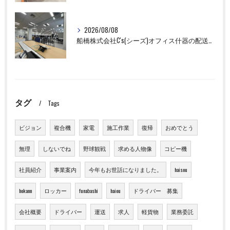
2026/08/08
船橋株式会社C's(シーズ)オフィス什器の配送設置作業ならお任せください！
タグ
Tags
ビジョン
複合機
家電
施工作業
復帰
おめでとう
無理
しないでね
野球観戦
求める人物像
コピー機
社員紹介
事業案内
今年もお世話になりました。
haisou
hokann
ロッカー
funabashi
haiou
ドライバー 募集
会社概要
ドライバー
運送
求人
軽貨物
業務委託