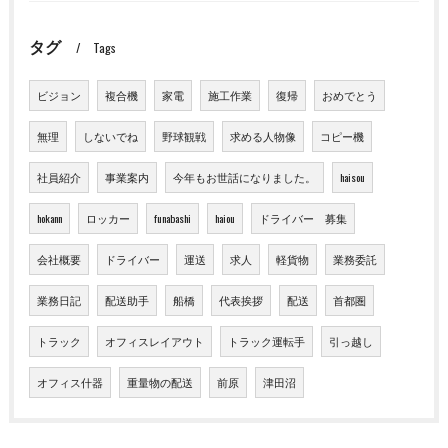
タグ
Tags
ビジョン
複合機
家電
施工作業
復帰
おめでとう
無理
しないでね
野球観戦
求める人物像
コピー機
社員紹介
事業案内
今年もお世話になりました。
haisou
hokann
ロッカー
funabashi
haiou
ドライバー 募集
会社概要
ドライバー
運送
求人
軽貨物
業務委託
業務日記
配送助手
船橋
代表挨拶
配送
首都圏
トラック
オフィスレイアウト
トラック運転手
引っ越し
オフィス什器
重量物の配送
前原
津田沼