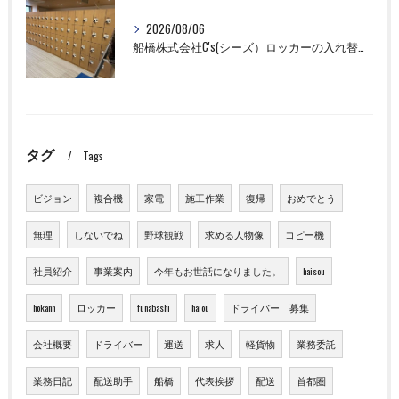
2026/08/06
船橋株式会社C's(シーズ）ロッカーの入れ替え作業も全国対応お任せ下さい！
タグ
Tags
ビジョン
複合機
家電
施工作業
復帰
おめでとう
無理
しないでね
野球観戦
求める人物像
コピー機
社員紹介
事業案内
今年もお世話になりました。
haisou
hokann
ロッカー
funabashi
haiou
ドライバー 募集
会社概要
ドライバー
運送
求人
軽貨物
業務委託
業務日記
配送助手
船橋
代表挨拶
配送
首都圏