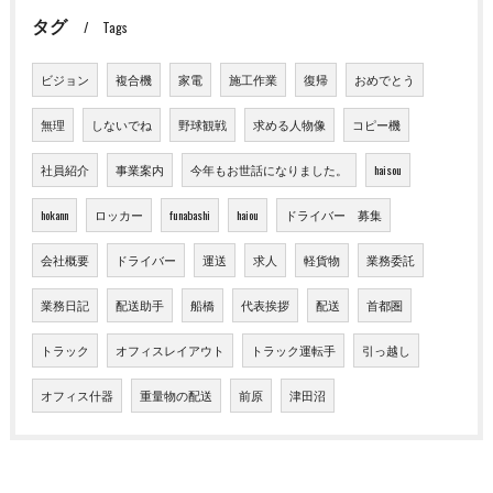
タグ
Tags
ビジョン
複合機
家電
施工作業
復帰
おめでとう
無理
しないでね
野球観戦
求める人物像
コピー機
社員紹介
事業案内
今年もお世話になりました。
haisou
hokann
ロッカー
funabashi
haiou
ドライバー 募集
会社概要
ドライバー
運送
求人
軽貨物
業務委託
業務日記
配送助手
船橋
代表挨拶
配送
首都圏
トラック
オフィスレイアウト
トラック運転手
引っ越し
オフィス什器
重量物の配送
前原
津田沼