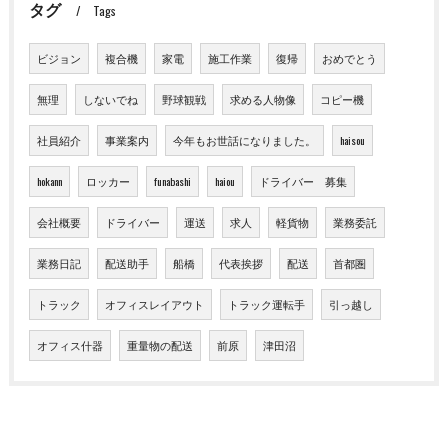
タグ
Tags
ビジョン
複合機
家電
施工作業
復帰
おめでとう
無理
しないでね
野球観戦
求める人物像
コピー機
社員紹介
事業案内
今年もお世話になりました。
haisou
hokann
ロッカー
funabashi
haiou
ドライバー 募集
会社概要
ドライバー
運送
求人
軽貨物
業務委託
業務日記
配送助手
船橋
代表挨拶
配送
首都圏
トラック
オフィスレイアウト
トラック運転手
引っ越し
オフィス什器
重量物の配送
前原
津田沼