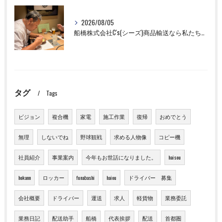
2026/08/05
船橋株式会社C's(シーズ)商品輸送なら私たちにお任せください！お取引先様との交流を深めました！
タグ
Tags
ビジョン
複合機
家電
施工作業
復帰
おめでとう
無理
しないでね
野球観戦
求める人物像
コピー機
社員紹介
事業案内
今年もお世話になりました。
haisou
hokann
ロッカー
funabashi
haiou
ドライバー 募集
会社概要
ドライバー
運送
求人
軽貨物
業務委託
業務日記
配送助手
船橋
代表挨拶
配送
首都圏