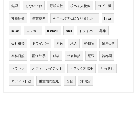
無理
しないでね
野球観戦
求める人物像
コピー機
社員紹介
事業案内
今年もお世話になりました。
haisou
hokann
ロッカー
funabashi
haiou
ドライバー 募集
会社概要
ドライバー
運送
求人
軽貨物
業務委託
業務日記
配送助手
船橋
代表挨拶
配送
首都圏
トラック
オフィスレイアウト
トラック運転手
引っ越し
オフィス什器
重量物の配送
前原
津田沼