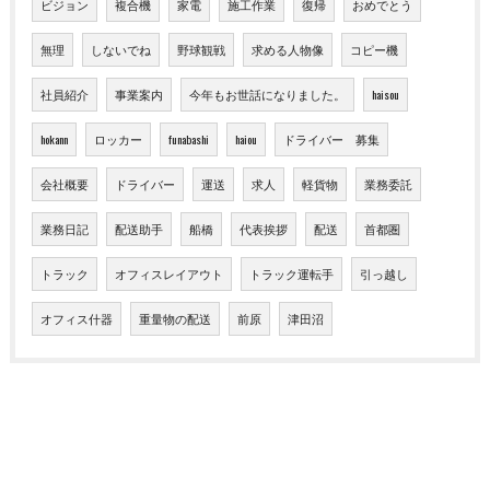
ビジョン
複合機
家電
施工作業
復帰
おめでとう
無理
しないでね
野球観戦
求める人物像
コピー機
社員紹介
事業案内
今年もお世話になりました。
haisou
hokann
ロッカー
funabashi
haiou
ドライバー 募集
会社概要
ドライバー
運送
求人
軽貨物
業務委託
業務日記
配送助手
船橋
代表挨拶
配送
首都圏
トラック
オフィスレイアウト
トラック運転手
引っ越し
オフィス什器
重量物の配送
前原
津田沼