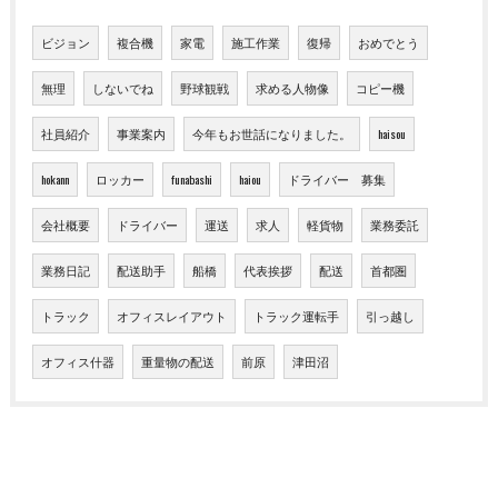
ビジョン
複合機
家電
施工作業
復帰
おめでとう
無理
しないでね
野球観戦
求める人物像
コピー機
社員紹介
事業案内
今年もお世話になりました。
haisou
hokann
ロッカー
funabashi
haiou
ドライバー 募集
会社概要
ドライバー
運送
求人
軽貨物
業務委託
業務日記
配送助手
船橋
代表挨拶
配送
首都圏
トラック
オフィスレイアウト
トラック運転手
引っ越し
オフィス什器
重量物の配送
前原
津田沼