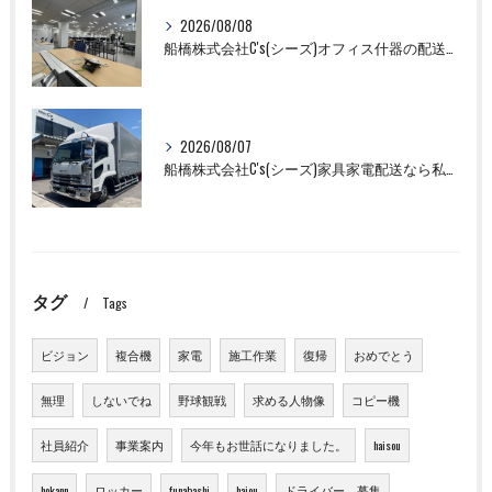
2026/08/08
船橋株式会社C's(シーズ)オフィス什器の配送設置作業ならお任せください！
2026/08/07
船橋株式会社C's(シーズ)家具家電配送なら私たちにお任せください！
タグ
Tags
ビジョン
複合機
家電
施工作業
復帰
おめでとう
無理
しないでね
野球観戦
求める人物像
コピー機
社員紹介
事業案内
今年もお世話になりました。
haisou
hokann
ロッカー
funabashi
haiou
ドライバー 募集