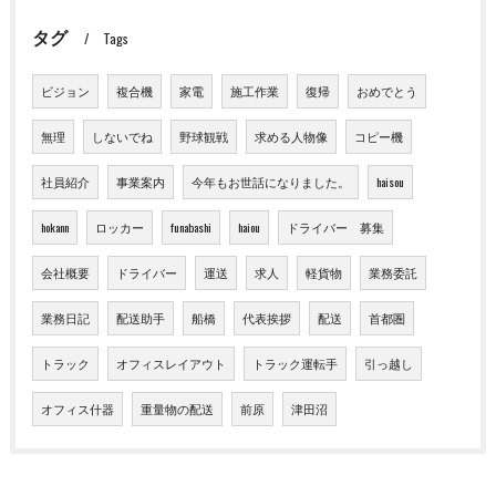
タグ
Tags
ビジョン
複合機
家電
施工作業
復帰
おめでとう
無理
しないでね
野球観戦
求める人物像
コピー機
社員紹介
事業案内
今年もお世話になりました。
haisou
hokann
ロッカー
funabashi
haiou
ドライバー 募集
会社概要
ドライバー
運送
求人
軽貨物
業務委託
業務日記
配送助手
船橋
代表挨拶
配送
首都圏
トラック
オフィスレイアウト
トラック運転手
引っ越し
オフィス什器
重量物の配送
前原
津田沼