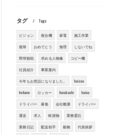
タグ
Tags
ビジョン
複合機
家電
施工作業
復帰
おめでとう
無理
しないでね
野球観戦
求める人物像
コピー機
社員紹介
事業案内
今年もお世話になりました。
haisou
hokann
ロッカー
funabashi
haiou
ドライバー 募集
会社概要
ドライバー
運送
求人
軽貨物
業務委託
業務日記
配送助手
船橋
代表挨拶