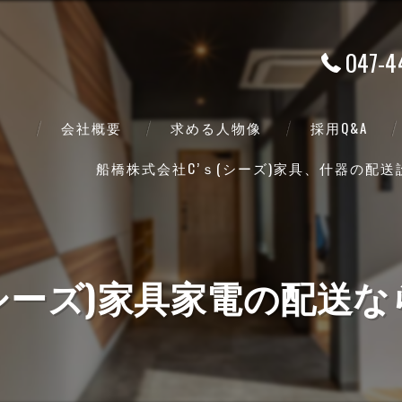
047-4
会社概要
求める人物像
採用Q&A
船橋株式会社C’ｓ(シーズ)家具、什器の配
代表挨拶
ビジョン
事業案内
(シーズ)家具家電の配送