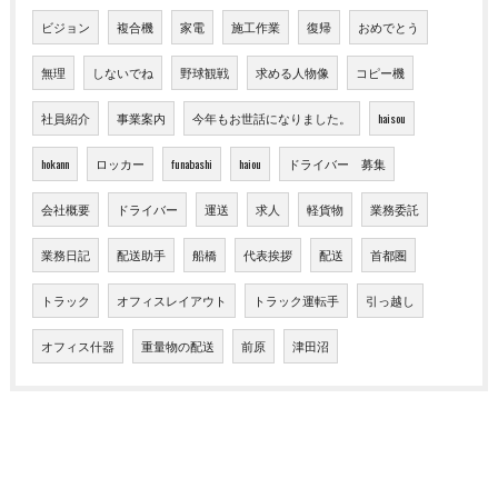
ビジョン
複合機
家電
施工作業
復帰
おめでとう
無理
しないでね
野球観戦
求める人物像
コピー機
社員紹介
事業案内
今年もお世話になりました。
haisou
hokann
ロッカー
funabashi
haiou
ドライバー 募集
会社概要
ドライバー
運送
求人
軽貨物
業務委託
業務日記
配送助手
船橋
代表挨拶
配送
首都圏
トラック
オフィスレイアウト
トラック運転手
引っ越し
オフィス什器
重量物の配送
前原
津田沼