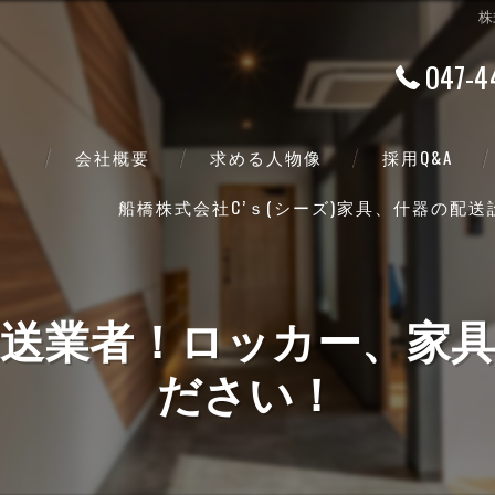
株
047-4
会社概要
求める人物像
採用Q&A
船橋株式会社C’ｓ(シーズ)家具、什器の配
代表挨拶
ビジョン
の運送業者！ロッカー、家
事業案内
ださい！