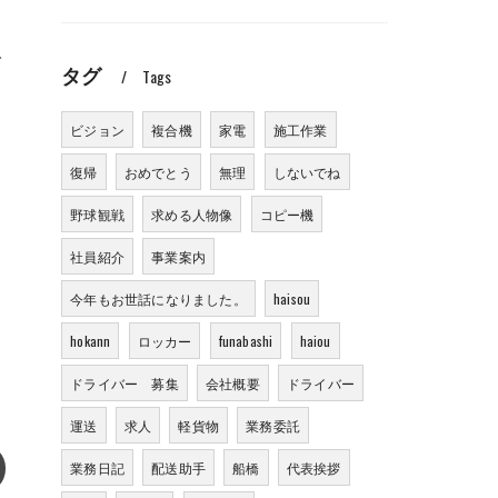
で
タグ
Tags
ビジョン
複合機
家電
施工作業
復帰
おめでとう
無理
しないでね
野球観戦
求める人物像
コピー機
社員紹介
事業案内
今年もお世話になりました。
haisou
hokann
ロッカー
funabashi
haiou
ドライバー 募集
会社概要
ドライバー
運送
求人
軽貨物
業務委託
業務日記
配送助手
船橋
代表挨拶