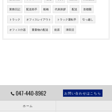
業務日記
配送助手
船橋
代表挨拶
配送
首都圏
トラック
オフィスレイアウト
トラック運転手
引っ越し
オフィス什器
重量物の配送
前原
津田沼
047-440-8962
お問い合わせはこちら
ホーム