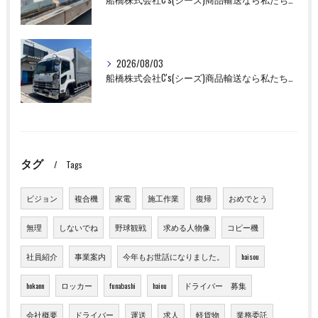
2026/08/03
船橋株式会社C's(シーズ)商品輸送なら私たちにお任せください！
タグ
Tags
ビジョン
複合機
家電
施工作業
復帰
おめでとう
無理
しないでね
野球観戦
求める人物像
コピー機
社員紹介
事業案内
今年もお世話になりました。
haisou
hokann
ロッカー
funabashi
haiou
ドライバー 募集
会社概要
ドライバー
運送
求人
軽貨物
業務委託