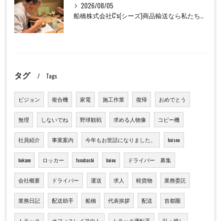
2026/08/05
船橋株式会社C's(シーズ)商品輸送なら私たちにお任せください！お取引先様との交流を深めました！
タグ
Tags
ビジョン
複合機
家電
施工作業
復帰
おめでとう
無理
しないでね
野球観戦
求める人物像
コピー機
社員紹介
事業案内
今年もお世話になりました。
haisou
hokann
ロッカー
funabashi
haiou
ドライバー 募集
会社概要
ドライバー
運送
求人
軽貨物
業務委託
業務日記
配送助手
船橋
代表挨拶
配送
首都圏
トラック
オフィスレイアウト
トラック運転手
引っ越し