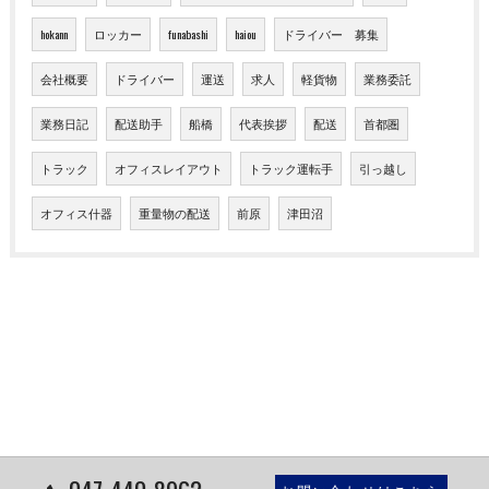
hokann
ロッカー
funabashi
haiou
ドライバー 募集
会社概要
ドライバー
運送
求人
軽貨物
業務委託
業務日記
配送助手
船橋
代表挨拶
配送
首都圏
トラック
オフィスレイアウト
トラック運転手
引っ越し
オフィス什器
重量物の配送
前原
津田沼