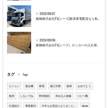
2026/08/07
船橋株式会社C's(シーズ)家具家電配送なら私たちにお任せください！
2026/08/06
船橋株式会社C's(シーズ）ロッカーの入れ替え作業も全国対応お任せ下さい！
タグ
Tags
ビジョン
複合機
家電
施工作業
復帰
おめでとう
無理
しないでね
野球観戦
求める人物像
コピー機
社員紹介
事業案内
今年もお世話になりました。
haisou