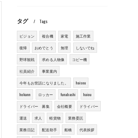
タグ
Tags
ビジョン
複合機
家電
施工作業
復帰
おめでとう
無理
しないでね
野球観戦
求める人物像
コピー機
社員紹介
事業案内
今年もお世話になりました。
haisou
hokann
ロッカー
funabashi
haiou
ドライバー 募集
会社概要
ドライバー
運送
求人
軽貨物
業務委託
業務日記
配送助手
船橋
代表挨拶