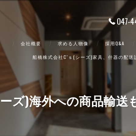
047-4
会社概要
求める人物像
採用Q&A
船橋株式会社C’ｓ(シーズ)家具、什器の配
代表挨拶
ビジョン
事業案内
(シーズ)海外への商品輸