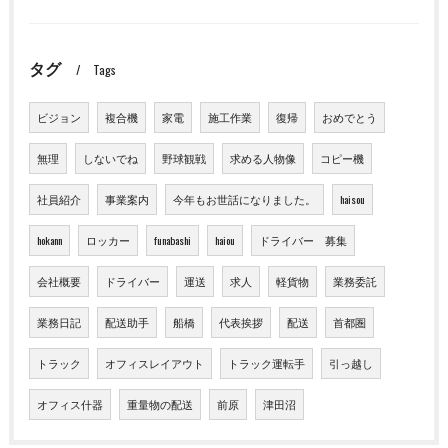
タグ
Tags
ビジョン
複合機
家電
施工作業
復帰
おめでとう
無理
しないでね
野球観戦
求める人物像
コピー機
社員紹介
事業案内
今年もお世話になりました。
haisou
hokann
ロッカー
funabashi
haiou
ドライバー 募集
会社概要
ドライバー
運送
求人
軽貨物
業務委託
業務日記
配送助手
船橋
代表挨拶
配送
首都圏
トラック
オフィスレイアウト
トラック運転手
引っ越し
オフィス什器
重量物の配送
前原
津田沼