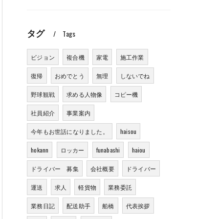
タグ
Tags
ビジョン
複合機
家電
施工作業
復帰
おめでとう
無理
しないでね
野球観戦
求める人物像
コピー機
社員紹介
事業案内
今年もお世話になりました。
haisou
hokann
ロッカー
funabashi
haiou
ドライバー 募集
会社概要
ドライバー
運送
求人
軽貨物
業務委託
業務日記
配送助手
船橋
代表挨拶