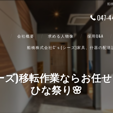
船
047-4
会社概要
求める人物像
採用Q&A
船橋株式会社C’ｓ(シーズ)家具、什器の配
代表挨拶
ビジョン
(シーズ)移転作業ならお任
事業案内
ひな祭り🌸