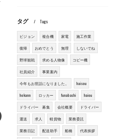
で
タグ
Tags
ビジョン
複合機
家電
施工作業
復帰
おめでとう
無理
しないでね
野球観戦
求める人物像
コピー機
社員紹介
事業案内
今年もお世話になりました。
haisou
hokann
ロッカー
funabashi
haiou
ドライバー 募集
会社概要
ドライバー
運送
求人
軽貨物
業務委託
業務日記
配送助手
船橋
代表挨拶