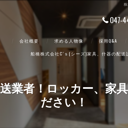
株
047-4
会社概要
求める人物像
採用Q&A
船橋株式会社C’ｓ(シーズ)家具、什器の配
代表挨拶
ビジョン
の運送業者！ロッカー、家
事業案内
ださい！