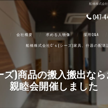
船橋株式会社
047-4
会社概要
求める人物像
採用Q&A
船橋株式会社C’ｓ(シーズ)家具、什器の配
代表挨拶
ビジョン
シーズ)商品の搬入搬出なら
事業案内
親睦会開催しました