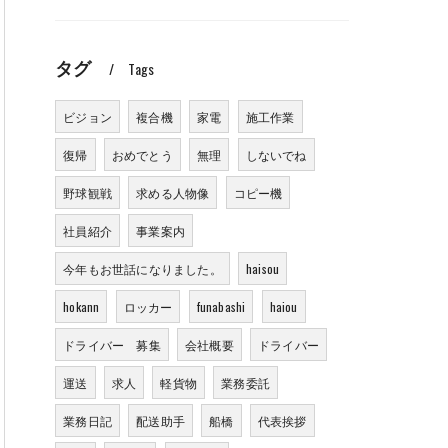
タグ
Tags
ビジョン
複合機
家電
施工作業
復帰
おめでとう
無理
しないでね
野球観戦
求める人物像
コピー機
社員紹介
事業案内
今年もお世話になりました。
haisou
hokann
ロッカー
funabashi
haiou
ドライバー 募集
会社概要
ドライバー
運送
求人
軽貨物
業務委託
業務日記
配送助手
船橋
代表挨拶