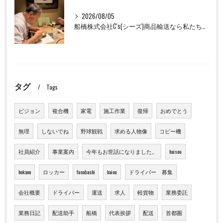
2026/08/05
船橋株式会社C's(シーズ)商品輸送なら私たちにお任せください！お取引先様との交流を深めました！
タグ
Tags
ビジョン
複合機
家電
施工作業
復帰
おめでとう
無理
しないでね
野球観戦
求める人物像
コピー機
社員紹介
事業案内
今年もお世話になりました。
haisou
hokann
ロッカー
funabashi
haiou
ドライバー 募集
会社概要
ドライバー
運送
求人
軽貨物
業務委託
業務日記
配送助手
船橋
代表挨拶
配送
首都圏