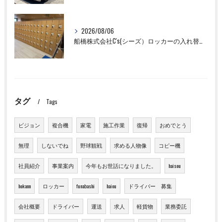
2026/08/06
船橋株式会社C's(シーズ）ロッカーの入れ替え作業も全国対応お任せ下さい！
タグ
Tags
ビジョン
複合機
家電
施工作業
復帰
おめでとう
無理
しないでね
野球観戦
求める人物像
コピー機
社員紹介
事業案内
今年もお世話になりました。
haisou
hokann
ロッカー
funabashi
haiou
ドライバー 募集
会社概要
ドライバー
運送
求人
軽貨物
業務委託